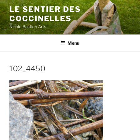
Aller
LE SENTIER DES
au
COCCINELLES
contenu
principal
Nicole Bastien Arts
Menu
102_4450