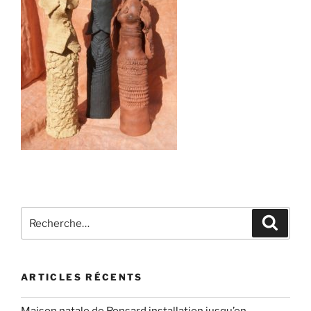
Recherche
Recher
pour
:
ARTICLES RÉCENTS