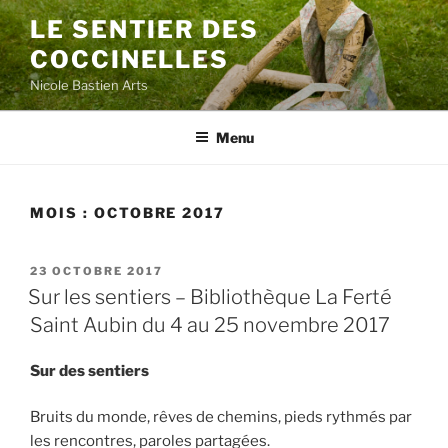
Aller
LE SENTIER DES
au
COCCINELLES
contenu
principal
Nicole Bastien Arts
Menu
MOIS :
OCTOBRE 2017
PUBLIÉ
23 OCTOBRE 2017
LE
Sur les sentiers – Bibliothèque La Ferté
Saint Aubin du 4 au 25 novembre 2017
Sur des sentiers
Bruits du monde, rêves de chemins, pieds rythmés par
les rencontres, paroles partagées.