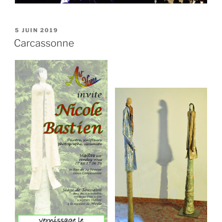
PUBLIÉ
5 JUIN 2019
LE
Carcassonne