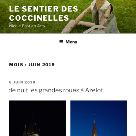
Aller
LE SENTIER DES
au
COCCINELLES
contenu
principal
Nicole Bastien Arts
Menu
MOIS :
JUIN 2019
PUBLIÉ
6 JUIN 2019
LE
de nuit les grandes roues à Azelot…..