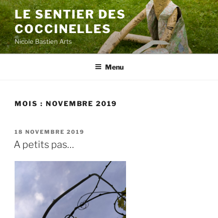
Aller
LE SENTIER DES
au
COCCINELLES
contenu
principal
Nicole Bastien Arts
Menu
MOIS :
NOVEMBRE 2019
PUBLIÉ
18 NOVEMBRE 2019
LE
A petits pas…