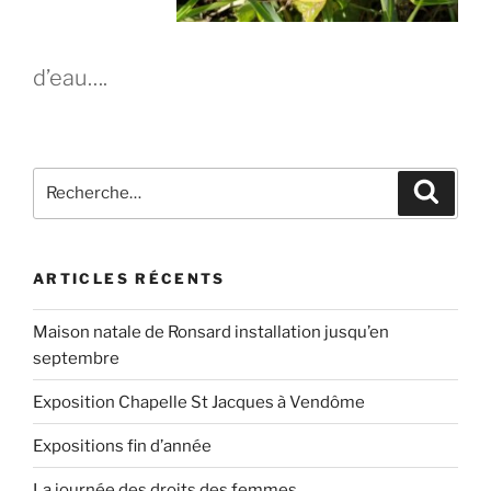
d’eau….
Recherche
Recher
pour
:
ARTICLES RÉCENTS
Maison natale de Ronsard installation jusqu’en
septembre
Exposition Chapelle St Jacques à Vendôme
Expositions fin d’année
La journée des droits des femmes