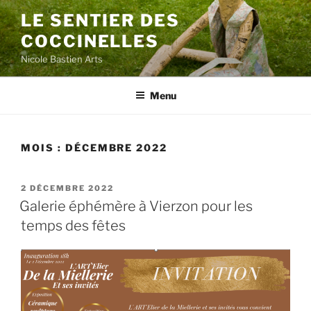
Aller
LE SENTIER DES
au
COCCINELLES
contenu
principal
Nicole Bastien Arts
Menu
MOIS :
DÉCEMBRE 2022
PUBLIÉ
2 DÉCEMBRE 2022
LE
Galerie éphémère à Vierzon pour les
temps des fêtes