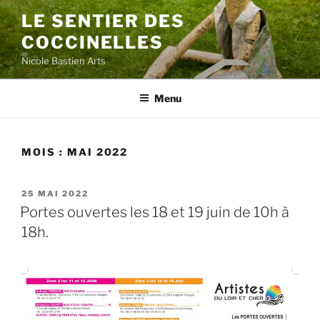
Aller
LE SENTIER DES
au
COCCINELLES
contenu
principal
Nicole Bastien Arts
Menu
MOIS :
MAI 2022
PUBLIÉ
25 MAI 2022
LE
Portes ouvertes les 18 et 19 juin de 10h à
18h.