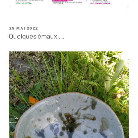
PUBLIÉ
25 MAI 2022
LE
Quelques émaux…..