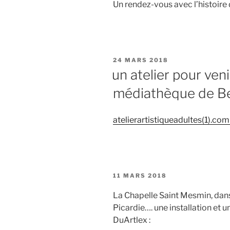
Un rendez-vous avec l’histoire 
PUBLIÉ
24 MARS 2018
LE
un atelier pour venir
médiathèque de B
atelierartistiqueadultes(1).co
PUBLIÉ
11 MARS 2018
LE
La Chapelle Saint Mesmin, dans l
Picardie…. une installation et 
DuArtlex :