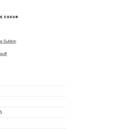
DE COEUR
s Sublon
ault
5