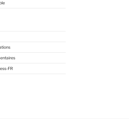
ble
ations
entaires
ress-FR