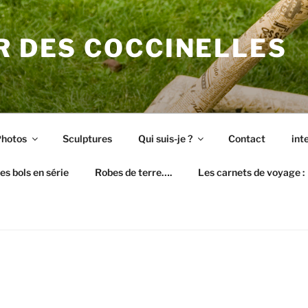
R DES COCCINELLES
hotos
Sculptures
Qui suis-je ?
Contact
int
es bols en série
Robes de terre….
Les carnets de voyage :